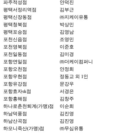
파주적성점
안덕진
평택서정리역점
김부근
평택신장동점
㈜지케이유통
평택청북점
박상민
평택포승점
김영남
포천신읍점
조영민
포천영북점
이준호
포천일동점
김미경
포항연일점
㈜더케이컴퍼니
포항오천점
안정희
포항우현점
정동교 외 1인
포항유강점
문강우
포항효자sk점
서경은
포항흥해점
김창주
하나로춘천퇴계(가맹)점
이순희
하남덕풍점
김진영
하남산곡점
김진영
하모니죽산(가맹)점
㈜무심유통