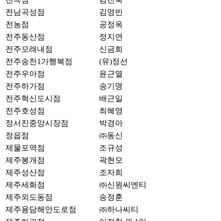
전남곡성점
김영빈
전농점
공정옥
전주동산점
정지연
전주모래내점
신금희
전주송천1가행복점
(유)정선
전주우아점
윤근열
전주하가점
송기명
전주혁신도시점
배근일
전주호성점
최혜영
정서진중앙시장점
박경아
정읍점
㈜동신
제물포역점
조규성
제주봉개점
곽현모
제주성산점
조자희
제주세화점
㈜신원씨엔티
제주외도동점
송정훈
제주용담해안도로점
㈜하나씨티