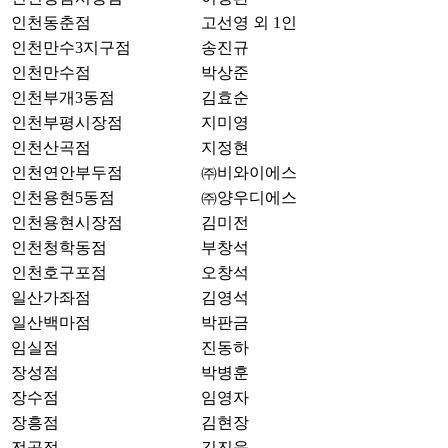
인천동춘점
고선영 외 1인
인천만수3지구점
송진규
인천만수점
박상준
인천부개3동점
김효순
인천부평시장점
지미영
인천산곡점
지정현
인천연안부두점
㈜비와이에스
인천용현5동점
㈜양우디에스
인천용현시장점
김미전
인천청학동점
부창석
인천호구포점
오창석
일산가좌점
김영석
일산백마점
박판금
임실점
진동하
장성점
박병훈
장수점
임영자
장흥점
김현장
전곡점
김진욱