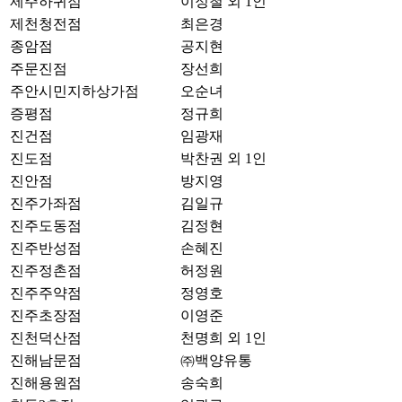
제주하귀점
이정철 외 1인
제천청전점
최은경
종암점
공지현
주문진점
장선희
주안시민지하상가점
오순녀
증평점
정규희
진건점
임광재
진도점
박찬권 외 1인
진안점
방지영
진주가좌점
김일규
진주도동점
김정현
진주반성점
손혜진
진주정촌점
허정원
진주주약점
정영호
진주초장점
이영준
진천덕산점
천명희 외 1인
진해남문점
㈜백양유통
진해용원점
송숙희