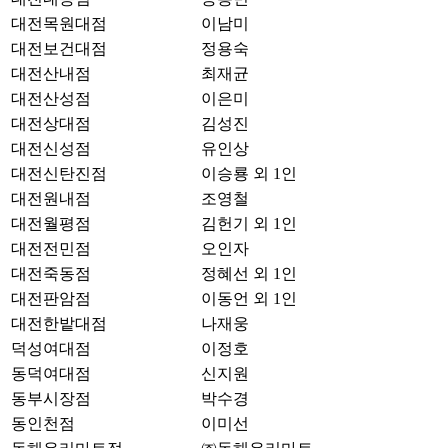
대전목원대점
이남미
대전보건대점
정용숙
대전산내점
최재균
대전산성점
이은미
대전상대점
김성진
대전신성점
유인상
대전신탄진점
이승룡 외 1인
대전원내점
조영철
대전월평점
김헌기 외 1인
대전전민점
오인자
대전죽동점
정혜선 외 1인
대전판암점
이동언 외 1인
대전한밭대점
나재웅
덕성여대점
이정호
동덕여대점
신지원
동부시장점
박수경
동인천점
이미선