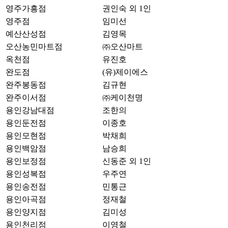
영주가흥점
권인숙 외 1인
영주점
임미선
예산산성점
김영목
오산농민마트점
㈜오산마트
옥천점
유진호
완도점
(유)제이에스
완주봉동점
김규현
완주이서점
㈜케이천명
용인강남대점
조한의
용인둔전점
이종호
용인모현점
박채희
용인백암점
남승희
용인보정점
신동준 외 1인
용인성복점
우주연
용인송전점
민통근
용인아곡점
정재철
용인양지점
김미성
용인천리점
이영철