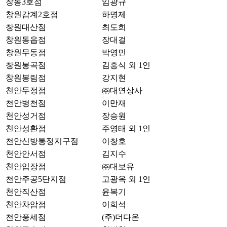
창동3호점
임광규
창원감계2호점
하명제
창원대산점
최도희
창원동읍점
장대걸
창원무동점
박영민
창원봉곡점
김흥식 외 1인
창원봉림점
강지현
천안두정점
㈜대연상사
천안병천점
이만재
천안성거점
장승원
천안성환점
주영태 외 1인
천안신방통정지구점
이창호
천안안서점
김지수
천안입장점
㈜대보유
천안주공5단지점
고광옥 외 1인
천안직산점
윤복기
천안차암점
이희석
천안풍세점
(주)더다온