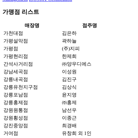
가맹점 리스트
매장명
점주명
가천대점
김은하
가평설악점
곽하늘
가평점
(주)지피
가평현리점
한제희
간석사거리점
㈜양우디에스
강남세곡점
이성원
강릉내곡점
김진구
강릉유천지구점
김상식
강릉포남점
윤지영
강릉홍제점
㈜홍제
강원원통점
남선우
강원횡성점
이종근
강진중앙점
최경배
거여점
유창희 외 1인