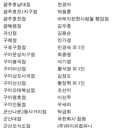
광주호남대점
전경아
광주효천1지구점
박용훈
광주효천점
㈜부지런한사람들 행암점
광혜원점
김우종
괴산점
김용순
구례점
진가경
구로구청점
민경숙 외 1인
구미문성지구점
최종명
구미봉곡점
석기영
구미비산점
황석영 외 1인
구미상모사곡점
김정도
구미선산점
황정학 외 1인
구미오태북삼점
조선미
구미원호점
이선주
구미인동점
우세라
군산나운2동사거리점
탁금희
군산대점
유한회사 참원
군산오식도점
(주)와이피컴퍼니