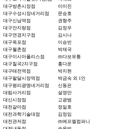
대구방촌시장점
이미진
대구수성시장네거리점
문승호
대구신남역점
권형주
대구안지랑점
김정우
대구연경지구점
김시나
대구옥포점
이승빈
대구월촌점
박재국
대구이시아폴리스점
㈜다보유통
대구칠곡2지구점
홍다운
대구태전역점
박지현
대구팔달시장역점
박금숙 외 1인
대구평리광명네거리점
신동은
대림사거리점
설영만
대신시장점
고광범
대전갈마점
정일호
대전과학기술대점
김정임
대전관저점
㈜에프엘컴퍼니
대전내동점
송용빈