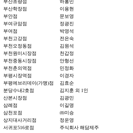
부산초량점
하홍민
부산학장점
이용현
부안점
문보영
부여규암점
정광진
부여점
박영석
부천고강점
전은숙
부천오정동점
김원석
부천원미시장점
천갑정
부천중동시장점
안형선
부천춘의역점
민정화
부평시장역점
이경자
부평에브리데이(가맹)점
김효순
분당수내2호점
김지훈 외 1인
산본시장점
김광민
삼례점
이길명
삼천포점
㈜미승
상지대사거리점
정운영
서귀포516로점
주식회사 해담제주