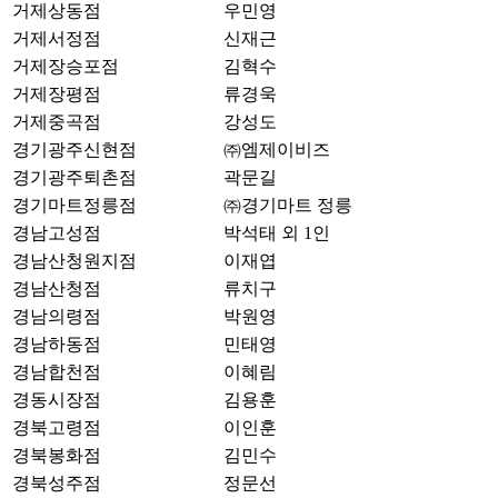
거제상동점
우민영
거제서정점
신재근
거제장승포점
김혁수
거제장평점
류경욱
거제중곡점
강성도
경기광주신현점
㈜엠제이비즈
경기광주퇴촌점
곽문길
경기마트정릉점
㈜경기마트 정릉
경남고성점
박석태 외 1인
경남산청원지점
이재엽
경남산청점
류치구
경남의령점
박원영
경남하동점
민태영
경남합천점
이혜림
경동시장점
김용훈
경북고령점
이인훈
경북봉화점
김민수
경북성주점
정문선