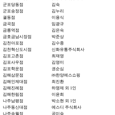
군포당동점
김숙
군포송정점
김누리
궐동점
이용식
금곡점
임광규
금릉역점
김은숙
금호금남시장점
박준상
김천아포점
김수종
김천혁신도시점
신화유통주식회사
김포고촌점
최재영
김포사우점
김영미
김포학운점
권순심
김해삼문점
㈜한양에스쇼핑
김해인제대점
최진환
김해진례점
하명제 외 1인
김해한림점
이윤희
나주남평점
박소현 외 1인
나주동신대점
에스디 주식회사
나주송월점
공미숙