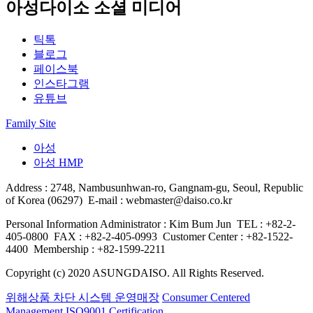
아성다이소 소셜 미디어
틱톡
블로그
페이스북
인스타그램
유튜브
Family Site
아성
아성 HMP
Address : 2748, Nambusunhwan-ro, Gangnam-gu, Seoul, Republic
of Korea (06297)
E-mail : webmaster@daiso.co.kr
Personal Information Administrator : Kim Bum Jun
TEL : +82-2-
405-0800
FAX : +82-2-405-0993
Customer Center : +82-1522-
4400
Membership : +82-1599-2211
Copyright (c) 2020 ASUNGDAISO. All Rights Reserved.
위해상품 차단 시스템 운영매장
Consumer Centered
Management
ISO9001 Certification