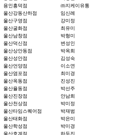
용인흥덕점
㈜지케이유통
울산강동산하점
임신례
울산구영점
강미정
울산굴화점
최유미
울산남창점
박형미
울산덕신점
변성인
울산상안동점
박옥희
울산성안점
김성숙
울산언양점
이소연
울산염포점
최미경
울산옥동점
진성진
울산율동점
박선주
울산진장점
안남희
울산천상점
박미정
울산타임스퀘어점
박재범
울산태화점
박은미
울산학성점
박미경
울산호계점
하두진