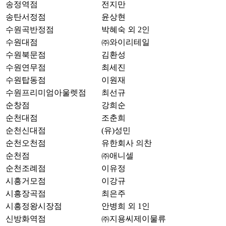
송정역점
전지만
송탄서정점
윤상현
수원곡반정점
박혜숙 외 2인
수원대점
㈜와이리테일
수원북문점
김환성
수원연무점
최세진
수원탑동점
이원재
수원프리미엄아울렛점
최선규
순창점
강희순
순천대점
조춘희
순천신대점
(유)성민
순천오천점
유한회사 의찬
순천점
㈜애니셀
순천조례점
이유정
시흥거모점
이강규
시흥장곡점
최은주
시흥정왕시장점
안병희 외 1인
신방화역점
㈜지용씨제이물류