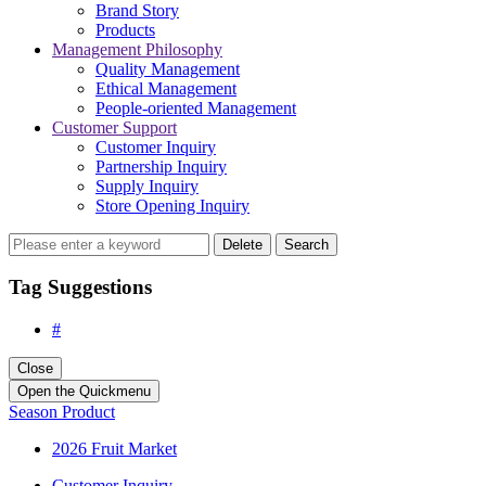
Brand Story
Products
Management Philosophy
Quality Management
Ethical Management
People-oriented Management
Customer Support
Customer Inquiry
Partnership Inquiry
Supply Inquiry
Store Opening Inquiry
Delete
Search
Tag Suggestions
#
Close
Open the Quickmenu
Season Product
2026 Fruit Market
Customer Inquiry