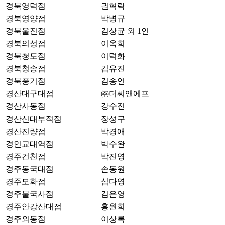
경북영덕점
권혁락
경북영양점
박병규
경북울진점
김상균 외 1인
경북의성점
이옥희
경북청도점
이덕화
경북청송점
김유진
경북풍기점
김송연
경산대구대점
㈜더씨앤에프
경산사동점
강수진
경산신대부적점
장성구
경산진량점
박경애
경인교대역점
박수완
경주건천점
박진영
경주동국대점
손동원
경주모화점
심다영
경주불국사점
김은영
경주안강산대점
홍원희
경주외동점
이상록