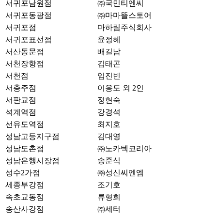
서귀포남원점
㈜국민티엔씨
서귀포동광점
㈜마마뜰스토어
서귀포점
마하림주식회사
서귀포표선점
윤정혜
서산동문점
배길남
서천장항점
김태곤
서천점
임진빈
서충주점
이응도 외 2인
서판교점
정현숙
석계역점
강경석
선유도역점
최지호
성남고등지구점
김대영
성남도촌점
㈜노카텍코리아
성남은행시장점
송준식
성수2가점
㈜성신씨엔엠
세종부강점
조기호
속초교동점
류형희
송산사강점
㈜세터