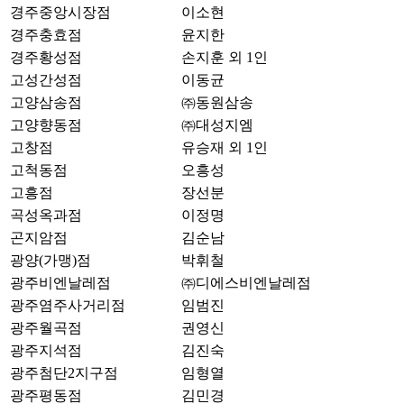
경주중앙시장점
이소현
경주충효점
윤지한
경주황성점
손지훈 외 1인
고성간성점
이동균
고양삼송점
㈜동원삼송
고양향동점
㈜대성지엠
고창점
유승재 외 1인
고척동점
오흥성
고흥점
장선분
곡성옥과점
이정명
곤지암점
김순남
광양(가맹)점
박휘철
광주비엔날레점
㈜디에스비엔날레점
광주염주사거리점
임범진
광주월곡점
권영신
광주지석점
김진숙
광주첨단2지구점
임형열
광주평동점
김민경