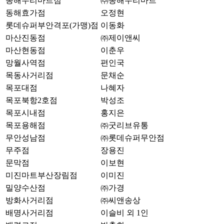
동해우리마트점
㈜동해우리마트
동해효가점
오정현
롯데슈퍼부안격포(가맹)점
이동화
마산진동점
㈜제이앤씨
마산현동점
이춘우
망월사역점
편인국
목동사거리점
문채순
목포대점
나혜자
목포북항2호점
박성조
목포시내점
홍지은
목포용해점
㈜굿리브유통
무안성남점
㈜롯데슈퍼무안점
무주점
장용진
문막점
이보현
미진마트부산장림점
이미진
밀양수산점
㈜가경
방화사거리점
㈜씨앤송상
배명사거리점
이슬비 외 1인