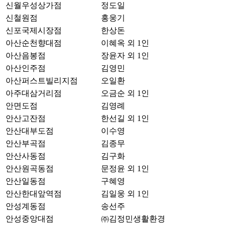
신월우성상가점
정도일
신철원점
홍웅기
신포국제시장점
한상돈
아산순천향대점
이혜옥 외 1인
아산음봉점
장윤자 외 1인
아산인주점
김영민
아산퍼스트빌리지점
오일환
아주대삼거리점
오금순 외 1인
안면도점
김영례
안산고잔점
한선길 외 1인
안산대부도점
이수영
안산부곡점
김종무
안산사동점
김구화
안산원곡동점
문정윤 외 1인
안산일동점
구혜영
안산한대앞역점
김일웅 외 1인
안성계동점
송선주
안성중앙대점
㈜김정민생활환경