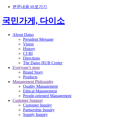
본문내용 바로가기
국민가게, 다이소
About Daiso
President Message
Vision
History
CI·BI
Directions
The Daiso HUB Center
Everyone’s store
Brand Story
Products
Management Philosophy
Quality Management
Ethical Management
People-oriented Management
Customer Support
Customer Inquiry
Partnership Inquiry
Supply Inquiry