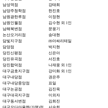
남성역점
강태희
남양주청학점
한진호
남원광한루점
이정현
남원인월점
김수현 외 1인
남해북변점
문웅기
논산오거리점
송대현
담빛지구점
㈜아싸리테일
담양점
박지현
당진신평점
신은아
당진유곡점
서진호
당진합덕점
나재웅 외 1인
대구금호지구점
강미화 외 1인
대구내당점
권은주
대구내당중앙점
표일
대구논공점
김진욱
대구대곡지구점
이외자
대구동서변점
김희진
대구모다아울렛(가맹)점
서숙희