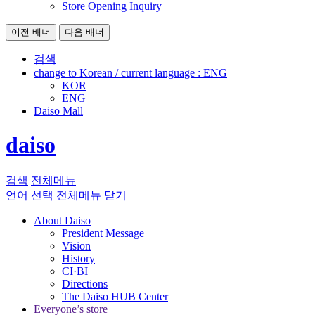
Store Opening Inquiry
이전 배너
다음 배너
검색
change to Korean / current language :
ENG
KOR
ENG
Daiso Mall
daiso
검색
전체메뉴
언어 선택
전체메뉴 닫기
About Daiso
President Message
Vision
History
CI·BI
Directions
The Daiso HUB Center
Everyone’s store