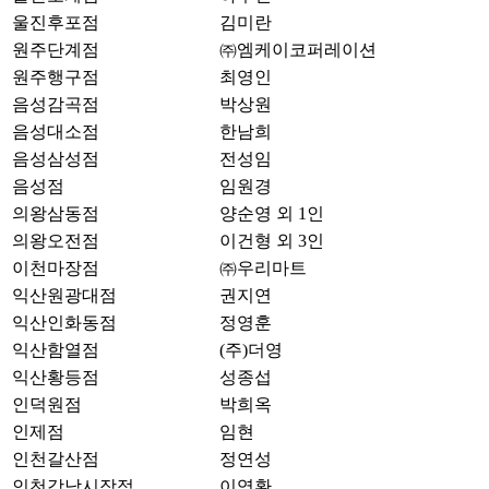
울진후포점
김미란
원주단계점
㈜엠케이코퍼레이션
원주행구점
최영인
음성감곡점
박상원
음성대소점
한남희
음성삼성점
전성임
음성점
임원경
의왕삼동점
양순영 외 1인
의왕오전점
이건형 외 3인
이천마장점
㈜우리마트
익산원광대점
권지연
익산인화동점
정영훈
익산함열점
(주)더영
익산황등점
성종섭
인덕원점
박희옥
인제점
임현
인천갈산점
정연성
인천강남시장점
이영환