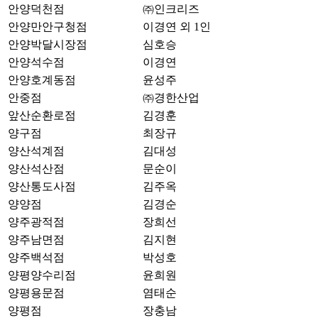
안양덕천점
㈜인크리즈
안양만안구청점
이경연 외 1인
안양박달시장점
심호승
안양석수점
이경연
안양호계동점
윤성주
안중점
㈜경한산업
앞산순환로점
김경훈
양구점
최장규
양산석계점
김대성
양산석산점
문순이
양산통도사점
김주옥
양양점
김경순
양주광적점
장희선
양주남면점
김지현
양주백석점
박성호
양평양수리점
윤희원
양평용문점
염태순
양평점
장충남