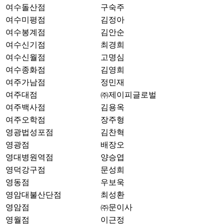
여수돌산점
구숙주
여수미평점
김정아
여수봉계점
김안순
여수신기점
최경희
여수신월점
고명심
여수종화점
김영희
여주가남점
정민재
여주대점
㈜제이피글로벌
여주백사점
김용옥
여주오학점
장주형
영광법성포점
김찬혁
영광점
배장오
영대병원역점
양승엽
영덕강구점
문성희
영동점
우보욱
영암대불산단점
최성환
영암점
㈜문이사
영월점
이근정