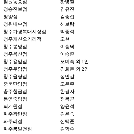
철원동송점
황병철
청송진보점
김유진
청양점
김중섭
청원내수점
신보람
청주가경복대시장점
박중석
청주개신오거리점
오현
청주봉명점
이승덕
청주옥산점
이승준
청주용암점
오미숙 외 1인
청주우암점
김희돈 외 2인
청주율량점
정민갑
충북단양점
오은주
충주칠금점
한경자
통영죽림점
정복곤
퇴계원점
양윤석
파주광탄점
김은숙
파주리점
신택준
파주봉일천점
김학수